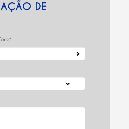
R AÇÃO DE
efone*