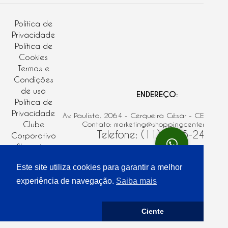
Política de
Privacidade
Política de
Cookies
Termos e
Condições
de uso
ENDEREÇO:
Política de
Privacidade
Av. Paulista, 2064 - Cerqueira César - CEP: 01
Clube
Contato: marketing@shoppingcenter3.com.
Telefone: (11) 3285-2458
Corporativo
Shopping
Regulamento
Este site utiliza cookies para garantir a melhor
Clube
Corporativo
experiência de navegação.
Saiba mais
Ciente
HORÁRIO DE FUNCIONAMENTO: